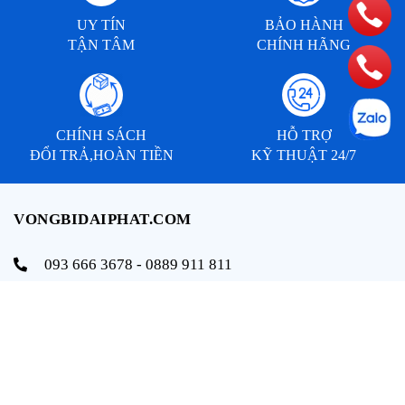
UY TÍN
BẢO HÀNH
TẬN TÂM
CHÍNH HÃNG
CHÍNH SÁCH
HỖ TRỢ
ĐỔI TRẢ,HOÀN TIỀN
KỸ THUẬT 24/7
VONGBIDAIPHAT.COM
093 666 3678 - 0889 911 811
info@vongbidaiphat.com
Email:
Địa chỉ: 654 Ngô Gia Tự, q. Hải An, tp. Hải Phòng