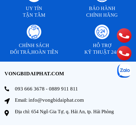
UY TÍN
BẢO HÀNH
TẬN TÂM
CHÍNH HÃNG
CHÍNH SÁCH
HỖ TRỢ
ĐỔI TRẢ,HOÀN TIỀN
KỸ THUẬT 24/7
VONGBIDAIPHAT.COM
093 666 3678 - 0889 911 811
info@vongbidaiphat.com
Email:
Địa chỉ: 654 Ngô Gia Tự, q. Hải An, tp. Hải Phòng