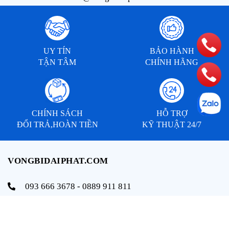
UY TÍN
BẢO HÀNH
TẬN TÂM
CHÍNH HÃNG
CHÍNH SÁCH
HỖ TRỢ
ĐỔI TRẢ,HOÀN TIỀN
KỸ THUẬT 24/7
VONGBIDAIPHAT.COM
093 666 3678 - 0889 911 811
info@vongbidaiphat.com
Email:
Địa chỉ: 654 Ngô Gia Tự, q. Hải An, tp. Hải Phòng