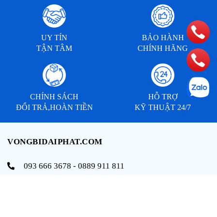
UY TÍN
BẢO HÀNH
TẬN TÂM
CHÍNH HÃNG
CHÍNH SÁCH
HỖ TRỢ
ĐỔI TRẢ,HOÀN TIỀN
KỸ THUẬT 24/7
VONGBIDAIPHAT.COM
093 666 3678 - 0889 911 811
info@vongbidaiphat.com
Email:
Địa chỉ: 654 Ngô Gia Tự, q. Hải An, tp. Hải Phòng