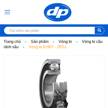
Trang chủ
Sản phẩm
Vòng bi
Vòng bi cầu
rãnh sâu
Vòng bi 61907 - 2RS1