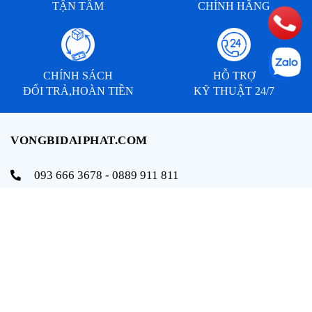
TẬN TÂM
CHÍNH HÃNG
CHÍNH SÁCH
HỖ TRỢ
ĐỔI TRẢ,HOÀN TIỀN
KỸ THUẬT 24/7
VONGBIDAIPHAT.COM
093 666 3678 - 0889 911 811
info@vongbidaiphat.com
Email:
Địa chỉ: 654 Ngô Gia Tự, q. Hải An, tp. Hải Phòng