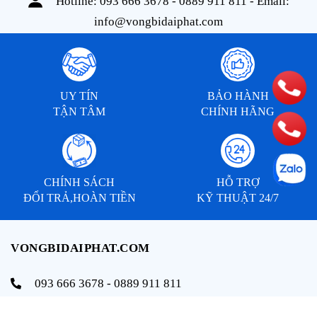
Hotline:
093 666 3678 - 0889 911 811
- Email:
info@vongbidaiphat.com
UY TÍN
BẢO HÀNH
TẬN TÂM
CHÍNH HÃNG
CHÍNH SÁCH
HỖ TRỢ
ĐỔI TRẢ,HOÀN TIỀN
KỸ THUẬT 24/7
VONGBIDAIPHAT.COM
093 666 3678 - 0889 911 811
info@vongbidaiphat.com
Email: