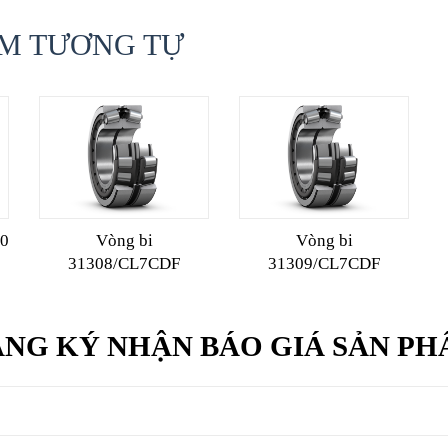
M TƯƠNG TỰ
00
Vòng bi
Vòng bi
31308/CL7CDF
31309/CL7CDF
NG KÝ NHẬN BÁO GIÁ SẢN P