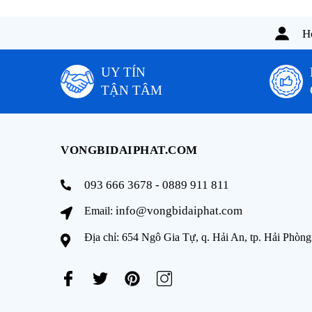
Ho
UY TÍN
TẬN TÂM
VONGBIDAIPHAT.COM
093 666 3678 - 0889 911 811
info@vongbidaiphat.com
Email:
Địa chỉ: 654 Ngô Gia Tự, q. Hải An, tp. Hải Phòng