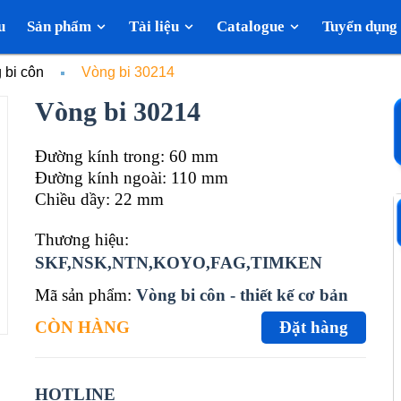
u
Sản phẩm
Tài liệu
Catalogue
Tuyển dụng
 bi côn
Vòng bi 30214
Vòng bi 30214
Đường kính trong: 60 mm
Đường kính ngoài: 110 mm
Chiều dầy: 22 mm
Thương hiệu:
SKF,NSK,NTN,KOYO,FAG,TIMKEN
Mã sản phẩm:
Vòng bi côn - thiết kế cơ bản
CÒN HÀNG
Đặt hàng
HOTLINE