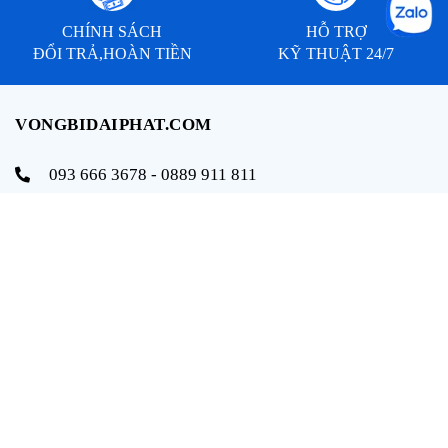
CHÍNH SÁCH
HỖ TRỢ
ĐỔI TRẢ,HOÀN TIỀN
KỸ THUẬT 24/7
VONGBIDAIPHAT.COM
093 666 3678 - 0889 911 811
info@vongbidaiphat.com
Email:
Địa chỉ: 654 Ngô Gia Tự, q. Hải An, tp. Hải Phòng
THÔNG TIN
Trang chủ