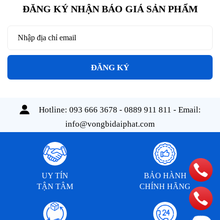
ĐĂNG KÝ NHẬN BÁO GIÁ SẢN PHẨM
ĐĂNG KÝ
Hotline:
093 666 3678 - 0889 911 811
- Email:
info@vongbidaiphat.com
UY TÍN
BẢO HÀNH
TẬN TÂM
CHÍNH HÃNG