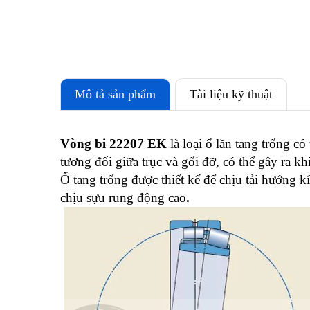
Mô tả sản phẩm
Tài liệu kỹ thuật
Vòng bi 22207 EK
là loại ổ lăn tang trống có
tương đối giữa trục và gối đỡ, có thể gây ra khi 
Ổ tang trống được thiết kế để chịu tải hướng kí
chịu sựu rung động cao
.