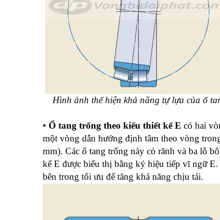
Hình ảnh thể hiện khả năng tự lựa của ổ ta
•
Ổ tang trống theo kiểu thiết kế E
có hai vò
một vòng dẫn hướng định tâm theo vòng trong
mm). Các ổ tang trống này có rãnh và ba lỗ bôi
kế E được biểu thị bằng ký hiệu tiếp vĩ ngữ E. T
bên trong tối ưu để tăng khả năng chịu tải.