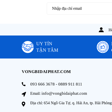
Ho
UY TÍN
TẬN TÂM
VONGBIDAIPHAT.COM
093 666 3678 - 0889 911 811
info@vongbidaiphat.com
Email:
Địa chỉ: 654 Ngô Gia Tự, q. Hải An, tp. Hải Phòng