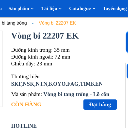
u
Sản phẩm
Tài liệu
Catalogue
Tuyển dụng
 bi tang trống
Vòng bi 22207 EK
Vòng bi 22207 EK
Đường kính trong: 35 mm
Đường kính ngoài: 72 mm
Chiều dầy: 23 mm
Thương hiệu:
SKF,NSK,NTN,KOYO,FAG,TIMKEN
Mã sản phẩm:
Vòng bi tang trống - Lỗ côn
CÒN HÀNG
Đặt hàng
HOTLINE