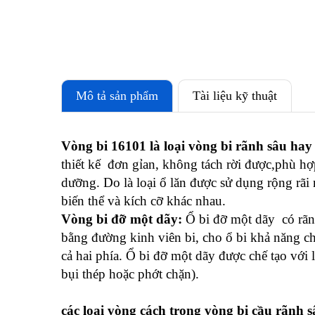
Mô tả sản phẩm
Tài liệu kỹ thuật
Vòng bi 16101 là loại vòng bi rãnh sâu hay 
thiết kế đơn gỉan, không tách rời được,phù hợp 
dưỡng. Do là loại ổ lăn được sử dụng rộng rãi n
biến thể và kích cỡ khác nhau.
Vòng bi đỡ một dãy:
Ổ bi đỡ một dãy có rãnh
bằng đường kinh viên bi, cho ổ bi khả năng chị
cả hai phía. Ổ bi đỡ một dãy được chế tạo với 
bụi thép hoặc phớt chặn).
các loại vòng cách trong vòng bi cầu rãnh s