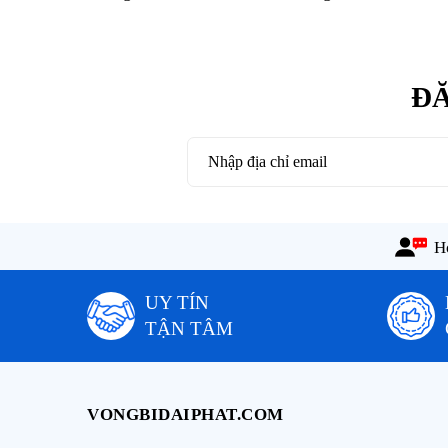
ĐĂ
Ho
UY TÍN
TẬN TÂM
VONGBIDAIPHAT.COM