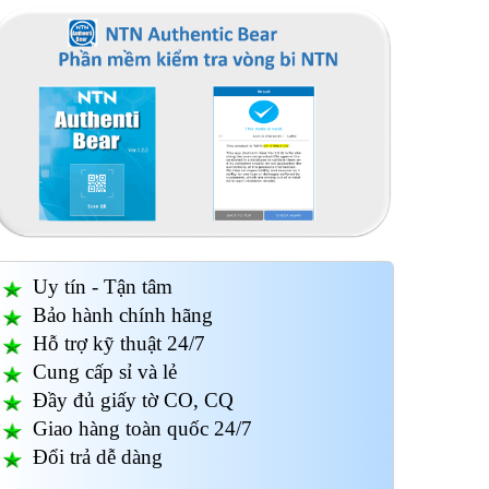
Uy tín - Tận tâm
Bảo hành chính hãng
Hỗ trợ kỹ thuật 24/7
Cung cấp sỉ và lẻ
Đầy đủ giấy tờ CO, CQ
Giao hàng toàn quốc 24/7
Đổi trả dễ dàng
Vòng bi 6408 - NR/C3
Vòng bi 6315- NR/C3
Vòng b