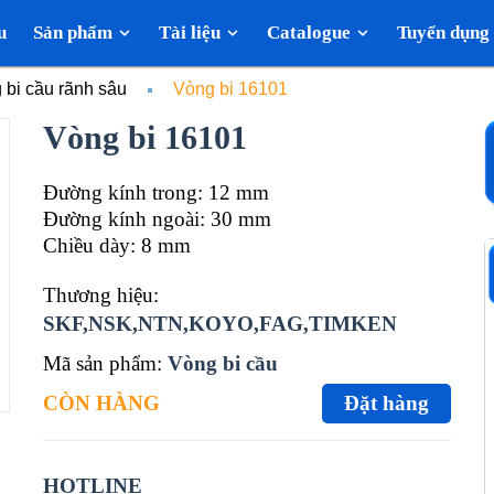
u
Sản phẩm
Tài liệu
Catalogue
Tuyển dụng
 bi cầu rãnh sâu
Vòng bi 16101
Vòng bi 16101
Đường kính trong: 12 mm
Đường kính ngoài: 30 mm
Chiều dày: 8 mm
Thương hiệu:
SKF,NSK,NTN,KOYO,FAG,TIMKEN
Mã sản phẩm:
Vòng bi cầu
CÒN HÀNG
Đặt hàng
HOTLINE