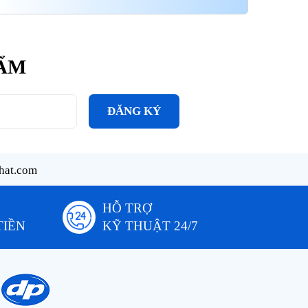
HẨM
ĐĂNG KÝ
hat.com
HỖ TRỢ
TIỀN
KỸ THUẬT 24/7