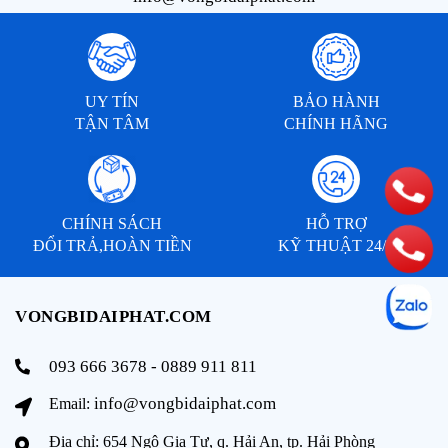
UY TÍN
BẢO HÀNH
TẬN TÂM
CHÍNH HÃNG
CHÍNH SÁCH
HỖ TRỢ
ĐỔI TRẢ,HOÀN TIỀN
KỸ THUẬT 24/7
VONGBIDAIPHAT.COM
093 666 3678 - 0889 911 811
info@vongbidaiphat.com
Email:
Địa chỉ: 654 Ngô Gia Tự, q. Hải An, tp. Hải Phòng