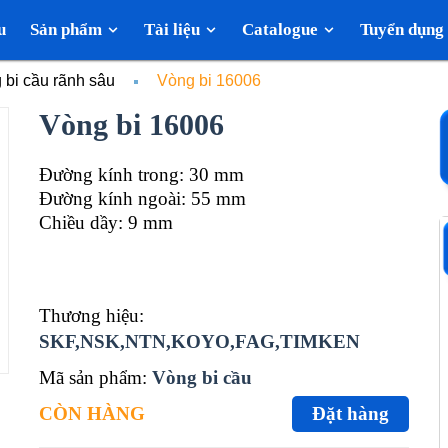
u
Sản phẩm
Tài liệu
Catalogue
Tuyển dụng
 bi cầu rãnh sâu
Vòng bi 16006
Vòng bi 16006
Đường kính trong: 30 mm
Đường kính ngoài: 55 mm
Chiều dầy: 9 mm
Thương hiệu:
SKF,NSK,NTN,KOYO,FAG,TIMKEN
Mã sản phẩm:
Vòng bi cầu
CÒN HÀNG
Đặt hàng