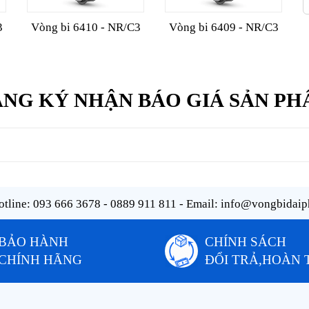
3
Vòng bi 6410 - NR/C3
Vòng bi 6409 - NR/C3
NG KÝ NHẬN BÁO GIÁ SẢN P
tline:
093 666 3678 - 0889 911 811
- Email:
info@vongbidaip
BẢO HÀNH
CHÍNH SÁCH
CHÍNH HÃNG
ĐỔI TRẢ,HOÀN 