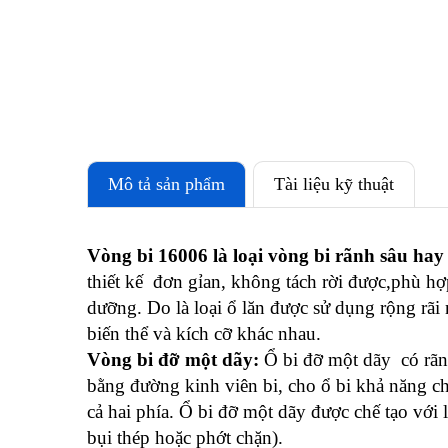
Mô tả sản phẩm
Tài liệu kỹ thuật
Vòng bi 16006 là loại vòng bi rãnh sâu hay 
thiết kế đơn gỉan, không tách rời được,phù hợp 
dưỡng. Do là loại ổ lăn được sử dụng rộng rãi n
biến thể và kích cỡ khác nhau.
Vòng bi đỡ một dãy:
Ổ bi đỡ một dãy có rãnh
bằng đường kinh viên bi, cho ổ bi khả năng chị
cả hai phía. Ổ bi đỡ một dãy được chế tạo với 
bụi thép hoặc phớt chặn).