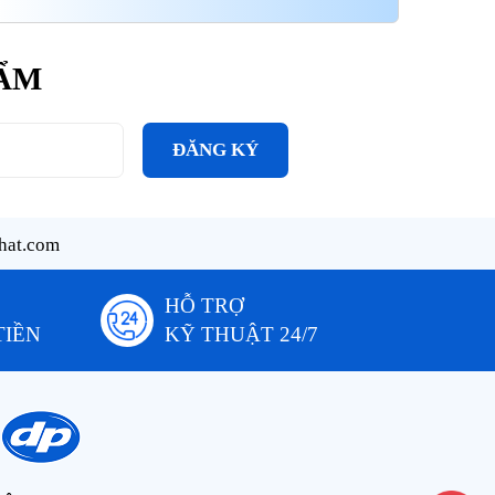
HẨM
ĐĂNG KÝ
hat.com
HỖ TRỢ
TIỀN
KỸ THUẬT 24/7