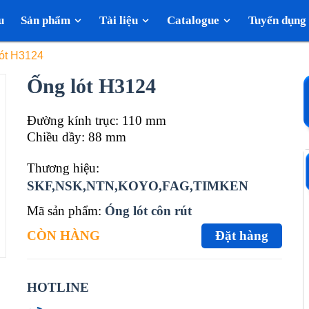
u
Sản phẩm
Tài liệu
Catalogue
Tuyển dụng
ót H3124
Ống lót H3124
Đường kính trục: 110 mm
Chiều dầy: 88 mm
Thương hiệu:
SKF,NSK,NTN,KOYO,FAG,TIMKEN
Mã sản phẩm:
Óng lót côn rút
CÒN HÀNG
Đặt hàng
HOTLINE