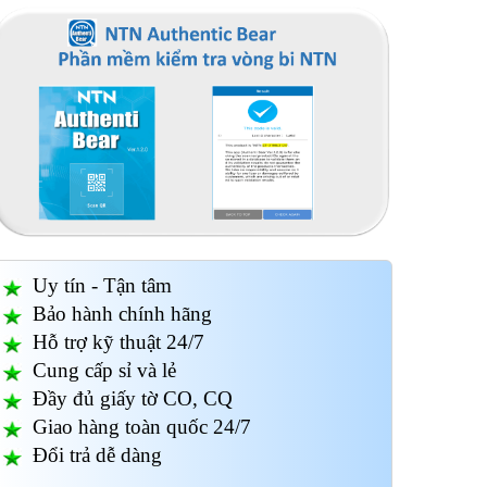
Ống lót H 3938
Ống lót H 3138
Ống
Uy tín - Tận tâm
Bảo hành chính hãng
Hỗ trợ kỹ thuật 24/7
Cung cấp sỉ và lẻ
Đầy đủ giấy tờ CO, CQ
Giao hàng toàn quốc 24/7
Đổi trả dễ dàng