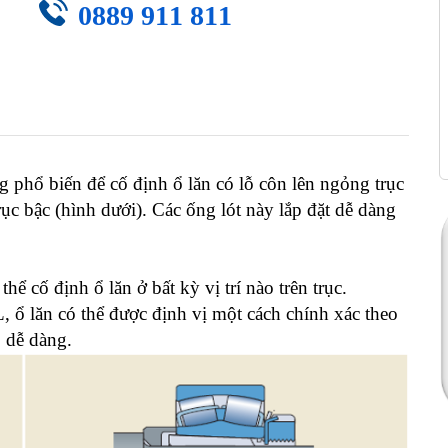
0889 911 811
ng phổ biến để cố định ổ lăn có lỗ côn lên ngỏng trục
trục bậc (hình dưới). Các ống lót này lắp đặt dễ dàng
thể cố định ổ lăn ở bất kỳ vị trí nào trên trục.
, ổ lăn có thể được định vị một cách chính xác theo
p dễ dàng.