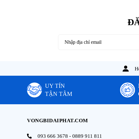
ĐĂ
Ho
UY TÍN
TẬN TÂM
VONGBIDAIPHAT.COM
093 666 3678 - 0889 911 811