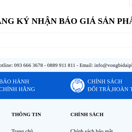
NG KÝ NHẬN BÁO GIÁ SẢN P
tline:
093 666 3678 - 0889 911 811
- Email:
info@vongbidaip
BẢO HÀNH
CHÍNH SÁCH
CHÍNH HÃNG
ĐỔI TRẢ,HOÀN 
THÔNG TIN
CHÍNH SÁCH
Trang chủ
Chính sách bảo mật