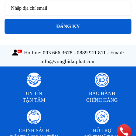
ĐĂNG KÝ
Hotline:
093 666 3678 - 0889 911 811
- Email:
info@vongbidaiphat.com
UY TÍN
BẢO HÀNH
TẬN TÂM
CHÍNH HÃNG
CHÍNH SÁCH
HỖ TRỢ