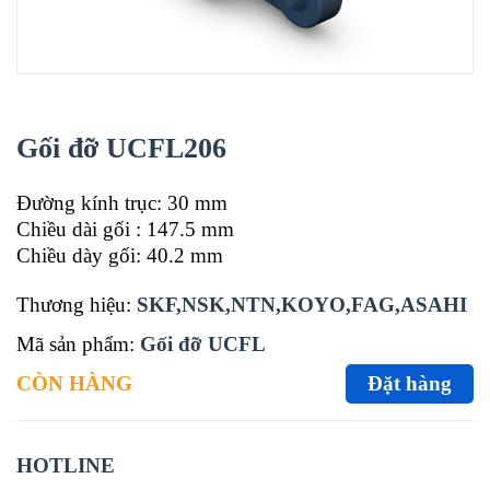
Gối đỡ UCFL206
Đường kính trục: 30 mm
Chiều dài gối : 147.5 mm
Chiều dày gối: 40.2 mm
Thương hiệu:
SKF,NSK,NTN,KOYO,FAG,ASAHI
Mã sản phẩm:
Gối đỡ UCFL
CÒN HÀNG
Đặt hàng
HOTLINE