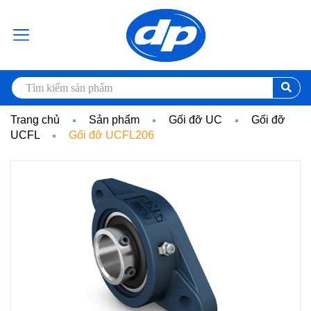
Trang chủ
Sản phẩm
Gối đỡ UC
Gối đỡ
UCFL
Gối đỡ UCFL206