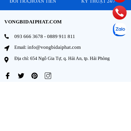
ĐỔI TRẢ,HOÀN TIỀN
KỸ THUẬT 24/7
VONGBIDAIPHAT.COM
093 666 3678 - 0889 911 811
info@vongbidaiphat.com
Email:
Địa chỉ: 654 Ngô Gia Tự, q. Hải An, tp. Hải Phòng
THÔNG TIN
Trang chủ
Giới thiệu