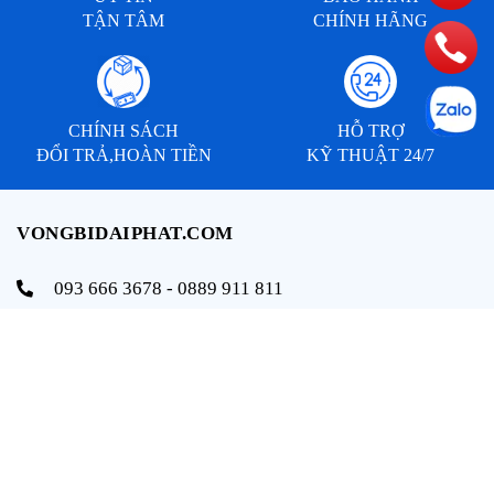
TẬN TÂM
CHÍNH HÃNG
CHÍNH SÁCH
HỖ TRỢ
ĐỔI TRẢ,HOÀN TIỀN
KỸ THUẬT 24/7
VONGBIDAIPHAT.COM
093 666 3678 - 0889 911 811
info@vongbidaiphat.com
Email:
Địa chỉ: 654 Ngô Gia Tự, q. Hải An, tp. Hải Phòng