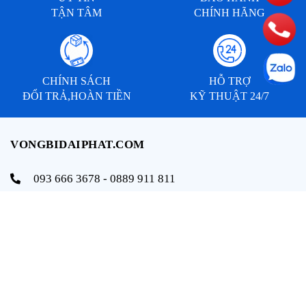
TẬN TÂM
CHÍNH HÃNG
CHÍNH SÁCH
HỖ TRỢ
ĐỔI TRẢ,HOÀN TIỀN
KỸ THUẬT 24/7
VONGBIDAIPHAT.COM
093 666 3678 - 0889 911 811
info@vongbidaiphat.com
Email:
Địa chỉ: 654 Ngô Gia Tự, q. Hải An, tp. Hải Phòng